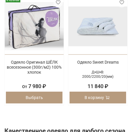
В наличии
Одеяло Оригинал ШЁЛК
Одеяло Sweet Dreams
всесезонное (300г/м2) 100%
хлопок
Д×Ш×В:
2000/
2200/
20(мм)
7 980 ₽
11 840 ₽
От
Выбрать
В корзину
Качественное одеяло для любого сезона