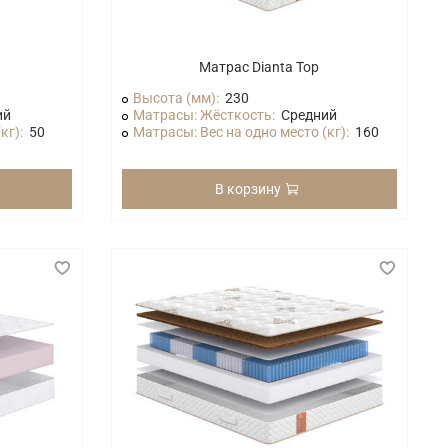
Матрас Dianta Top
Высота (мм):
230
ий
Матрасы: Жёсткость:
Средний
кг):
50
Матрасы: Вес на одно место (кг):
160
В корзину