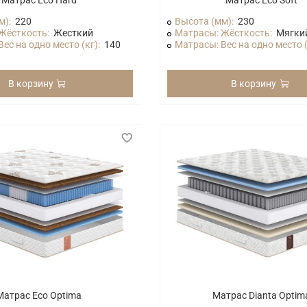
Матрас Eco Hard
Матрас Eco Soft
м):
220
Высота (мм):
230
Жёсткость:
Жесткий
Матрасы: Жёсткость:
Мягки
ес на одно место (кг):
140
Матрасы: Вес на одно место (
В корзину
В корзину
Матрас Eco Optima
Матрас Dianta Optim