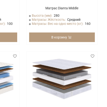
Матрас Dianta Middle
Высота (мм):
280
й
Матрасы: Жёсткость:
Средний
кг):
100
Матрасы: Вес на одно место (кг):
160
В корзину