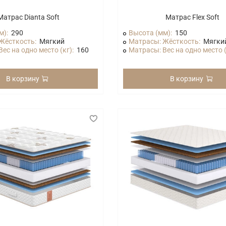
Матрас Dianta Soft
Матрас Flex Soft
м):
290
Высота (мм):
150
Жёсткость:
Мягкий
Матрасы: Жёсткость:
Мягки
ес на одно место (кг):
160
Матрасы: Вес на одно место (
В корзину
В корзину