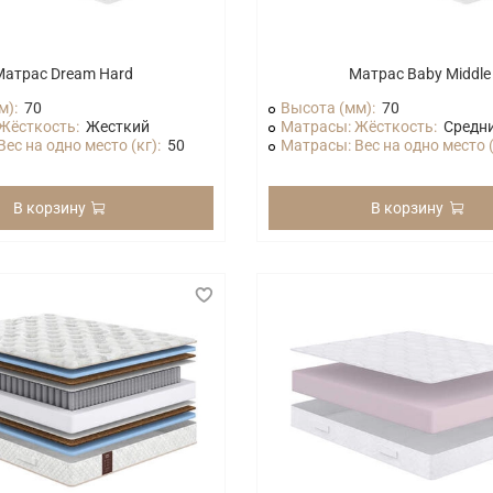
Матрас Dream Hard
Матрас Baby Middle
м):
70
Высота (мм):
70
Жёсткость:
Жесткий
Матрасы: Жёсткость:
Средн
ес на одно место (кг):
50
Матрасы: Вес на одно место (
В корзину
В корзину