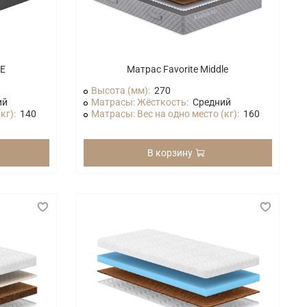
LE
Матрас Favorite Middle
Высота (мм):
270
ий
Матрасы: Жёсткость:
Средний
кг):
140
Матрасы: Вес на одно место (кг):
160
В корзину