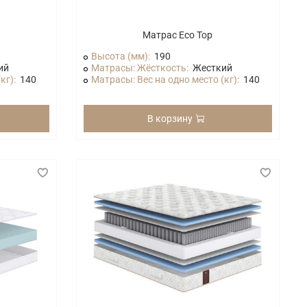
Матрас Eco Top
Высота (мм):
190
ий
Матрасы: Жёсткость:
Жесткий
кг):
140
Матрасы: Вес на одно место (кг):
140
В корзину