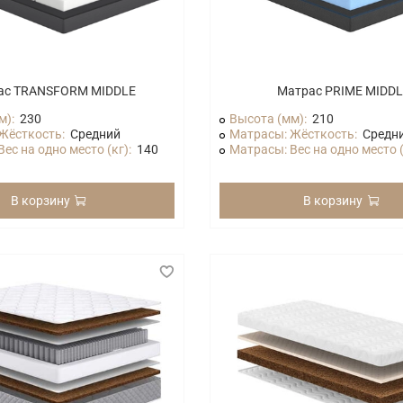
ас TRANSFORM MIDDLE
Матрас PRIME MIDD
м):
230
Высота (мм):
210
Жёсткость:
Средний
Матрасы: Жёсткость:
Средн
ес на одно место (кг):
140
Матрасы: Вес на одно место (
В корзину
В корзину