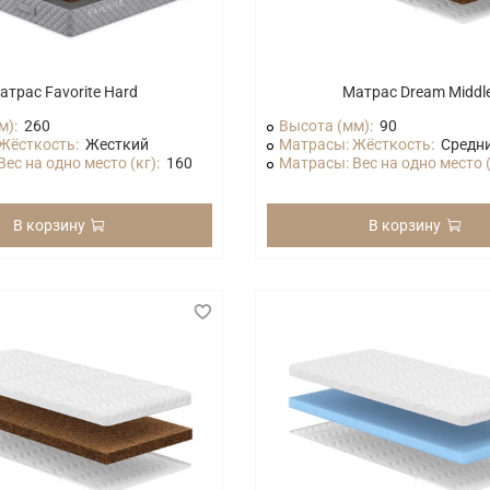
атрас Favorite Hard
Матрас Dream Middl
м):
260
Высота (мм):
90
Жёсткость:
Жесткий
Матрасы: Жёсткость:
Средн
ес на одно место (кг):
160
Матрасы: Вес на одно место (
В корзину
В корзину