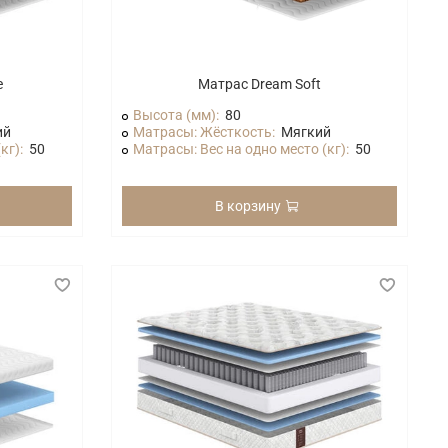
e
Матрас Dream Soft
Высота (мм):
80
ий
Матрасы: Жёсткость:
Мягкий
кг):
50
Матрасы: Вес на одно место (кг):
50
В корзину