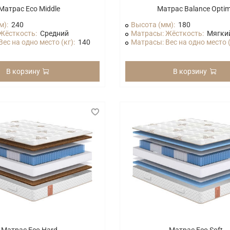
Матрас Eco Middle
Матрас Balance Opti
м):
240
Высота (мм):
180
Жёсткость:
Средний
Матрасы: Жёсткость:
Мягки
ес на одно место (кг):
140
Матрасы: Вес на одно место (
В корзину
В корзину