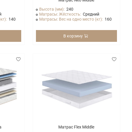
Матрас Neo Middle
Высота (мм):
240
й
Матрасы: Жёсткость:
Средний
кг):
140
Матрасы: Вес на одно место (кг):
160
В корзину
a
Матрас Flex Middle