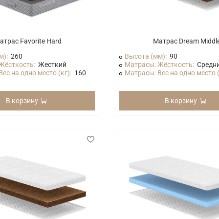
атрас Favorite Hard
Матрас Dream Middl
м):
260
Высота (мм):
90
Жёсткость:
Жесткий
Матрасы: Жёсткость:
Средн
ес на одно место (кг):
160
Матрасы: Вес на одно место (
В корзину
В корзину