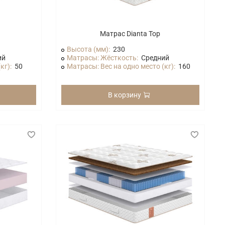
Матрас Dianta Top
Высота (мм):
230
ий
Матрасы: Жёсткость:
Средний
кг):
50
Матрасы: Вес на одно место (кг):
160
В корзину