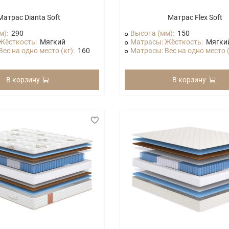
Матрас Dianta Soft
Матрас Flex Soft
м):
290
Высота (мм):
150
Жёсткость:
Мягкий
Матрасы: Жёсткость:
Мягки
ес на одно место (кг):
160
Матрасы: Вес на одно место (
В корзину
В корзину