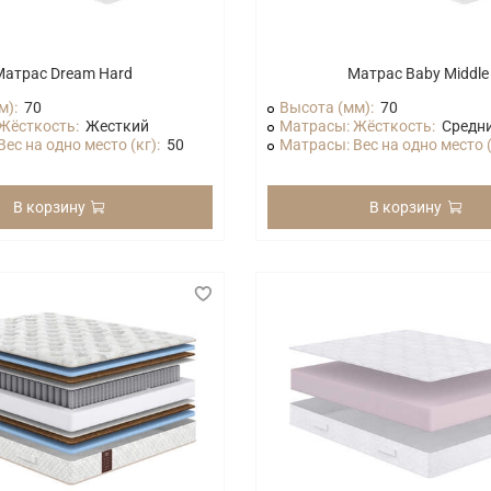
Матрас Dream Hard
Матрас Baby Middle
м):
70
Высота (мм):
70
Жёсткость:
Жесткий
Матрасы: Жёсткость:
Средн
ес на одно место (кг):
50
Матрасы: Вес на одно место (
В корзину
В корзину