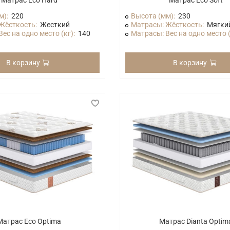
Матрас Eco Hard
Матрас Eco Soft
м):
220
Высота (мм):
230
Жёсткость:
Жесткий
Матрасы: Жёсткость:
Мягки
ес на одно место (кг):
140
Матрасы: Вес на одно место (
В корзину
В корзину
Матрас Eco Optima
Матрас Dianta Optim