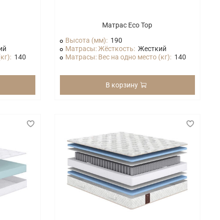
Матрас Eco Top
Высота (мм):
190
ий
Матрасы: Жёсткость:
Жесткий
кг):
140
Матрасы: Вес на одно место (кг):
140
В корзину