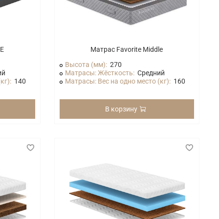
LE
Матрас Favorite Middle
Высота (мм):
270
ий
Матрасы: Жёсткость:
Средний
кг):
140
Матрасы: Вес на одно место (кг):
160
В корзину