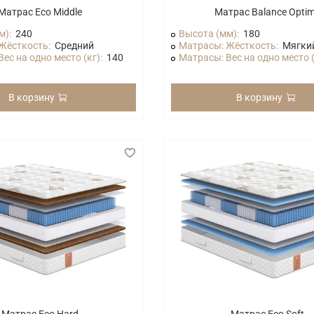
Матрас Eco Middle
Матрас Balance Opti
м):
240
Высота (мм):
180
Жёсткость:
Средний
Матрасы: Жёсткость:
Мягки
ес на одно место (кг):
140
Матрасы: Вес на одно место (
В корзину
В корзину