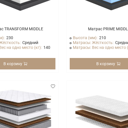
ас TRANSFORM MIDDLE
Матрас PRIME MIDD
м):
230
Высота (мм):
210
Жёсткость:
Средний
Матрасы: Жёсткость:
Средн
ес на одно место (кг):
140
Матрасы: Вес на одно место (
В корзину
В корзину