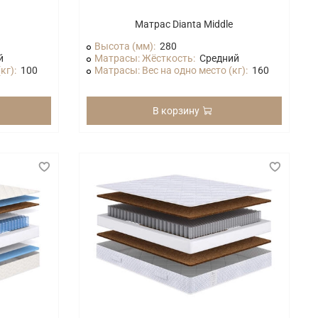
Матрас Dianta Middle
Высота (мм):
280
й
Матрасы: Жёсткость:
Средний
кг):
100
Матрасы: Вес на одно место (кг):
160
В корзину