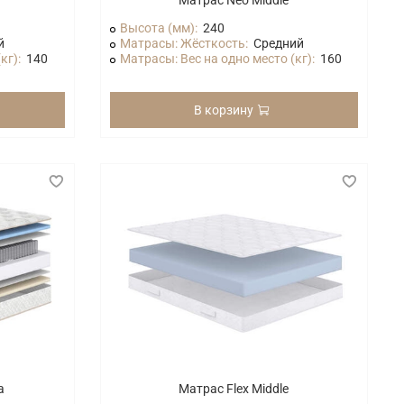
Матрас Neo Middle
Высота (мм):
240
й
Матрасы: Жёсткость:
Средний
кг):
140
Матрасы: Вес на одно место (кг):
160
В корзину
a
Матрас Flex Middle