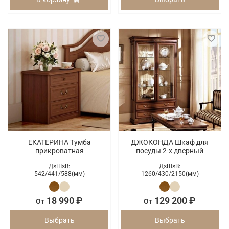
ЕКАТЕРИНА Тумба
ДЖОКОНДА Шкаф для
прикроватная
посуды 2-х дверный
Д×Ш×В:
Д×Ш×В:
542/
441/
588(мм)
1260/
430/
2150(мм)
18 990 ₽
129 200 ₽
От
От
Выбрать
Выбрать