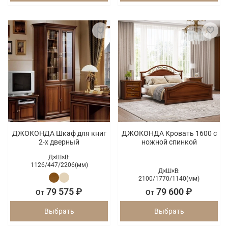
ДЖОКОНДА Шкаф для книг
ДЖОКОНДА Кровать 1600 с
2-х дверный
ножной спинкой
Д×Ш×В:
1126/
447/
2206(мм)
Д×Ш×В:
2100/
1770/
1140(мм)
79 575 ₽
79 600 ₽
От
От
Выбрать
Выбрать