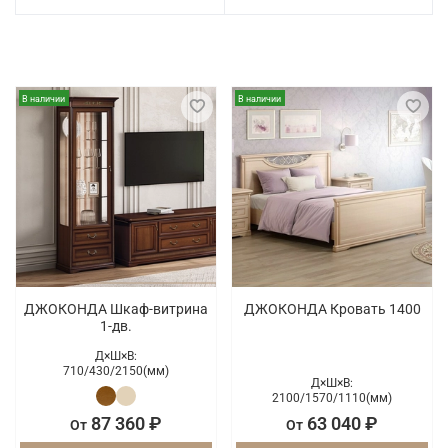
В наличии
В наличии
ДЖОКОНДА Шкаф-витрина
ДЖОКОНДА Кровать 1400
1-дв.
Д×Ш×В:
710/
430/
2150(мм)
Д×Ш×В:
2100/
1570/
1110(мм)
87 360 ₽
63 040 ₽
От
От