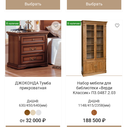
Выбрать
Выбрать
В наличии
В наличии
ДЖОКОНДА Тумба
Набор мебели для
прикроватная
библиотеки «Верди
Классик» П3.0487.2.03
Д×Ш×В:
Д×Ш×В:
630/
450/
640(мм)
1148/
415/
2358(мм)
32 000 ₽
188 500 ₽
От