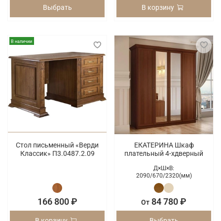
Выбрать
В корзину
В наличии
Стол письменный «Верди
ЕКАТЕРИНА Шкаф
Классик» П3.0487.2.09
плательный 4-хдверный
Д×Ш×В:
2090/
670/
2320(мм)
166 800 ₽
84 780 ₽
От
В корзину
Выбрать