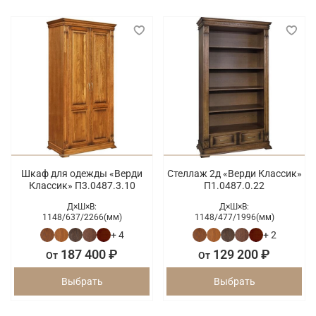
Шкаф для одежды «Верди
Стеллаж 2д «Верди Классик»
Классик» П3.0487.3.10
П1.0487.0.22
Д×Ш×В:
Д×Ш×В:
1148/
637/
2266(мм)
1148/
477/
1996(мм)
+ 4
+ 2
187 400 ₽
129 200 ₽
От
От
Выбрать
Выбрать