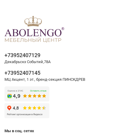
+73952407129
Декабрьскх Событий,78А
+73952407145
МЦ Акцент, 1 эт., бренд-секция ПИНСКДРЕВ
Мы в соц. сетях