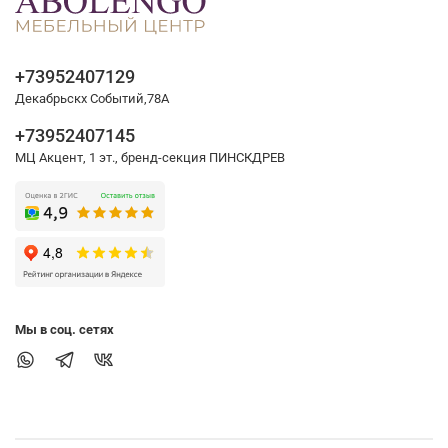
+73952407129
Декабрьскх Событий,78А
+73952407145
МЦ Акцент, 1 эт., бренд-секция ПИНСКДРЕВ
Мы в соц. сетях