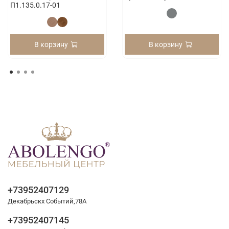
П1.135.0.17-01
В корзину
В корзину
+73952407129
Декабрьскх Событий,78А
+73952407145