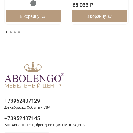
65 033 ₽
В корзину
В корзину
+73952407129
Декабрьскх Событий,78А
+73952407145
МЦ Акцент, 1 эт., бренд-секция ПИНСКДРЕВ